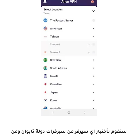
ستقوم بأختيار اي سيرفر من سيرفرات دولة تايوان ومن