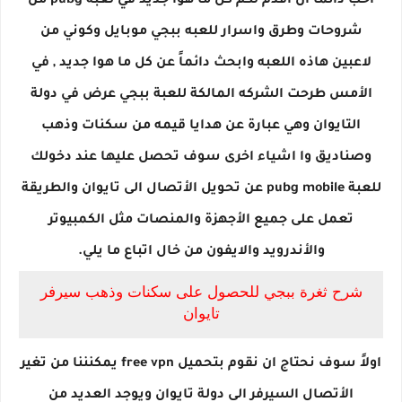
احب دائماً ان اقدم لكم كل ما هوا جديد في لعبه pubg من
شروحات وطرق واسرار للعبه ببجي موبايل وكوني من
لاعبين هاذه اللعبه وابحث دائماً عن كل ما هوا جديد , في
الأمس طرحت الشركه المالكة للعبة ببجي عرض في دولة
التايوان وهي عبارة عن هدايا قيمه من سكنات وذهب
وصناديق وا اشياء اخرى سوف تحصل عليها عند دخولك
للعبة pubg mobile عن تحويل الأتصال الى تايوان والطريقة
تعمل على جميع الأجهزة والمنصات مثل الكمبيوتر
والأندرويد والايفون من خال اتباع ما يلي.
شرح ثغرة ببجي للحصول على سكنات وذهب سيرفر
تايوان
اولاً سوف نحتاج ان نقوم بتحميل free vpn يمكنننا من تغير
الأتصال السيرفر الى دولة تايوان ويوجد العديد من