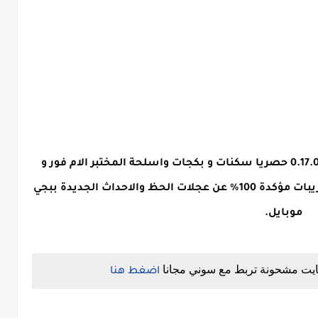
 الموسم 12 وتحديث 0.17.0 حصريا سكنات و بكجات واسلحة المختبر الام فور و 
السكار ال بلاضافة لموتور قابل للتطوير تسريبات مؤكدة 100% عن عجلات الحظ والاحداث الجديدة ببجي 
موبايل.

يت مشحونة تربط مع سوني مجانا
اضغط هنا