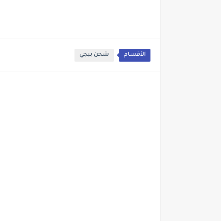
الأقسام
شحن ببجي