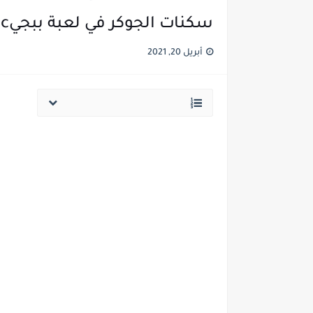
سكنات الجوكر في لعبة ببجيc|| الموسم 12 وتحديث 0.18.0
أبريل 20, 2021