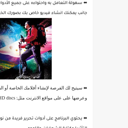
⬌ سهولة التعامل به واحتواءه على جميع الأدوات 
جانب يمكنك انشاء فيديو خاص بك بصورك الخ
⬌ سيتيح لك الفرصة لإنشاء أفلامك الخاصة أو ال
وعرضها على على مواقع الانترنت مثل: youtube, ipods, PSPs, DVDs, Blu-ray,AVCHD discs.
⬌ يحتوي البرنامج على أدوات تحرير فريدة من نو