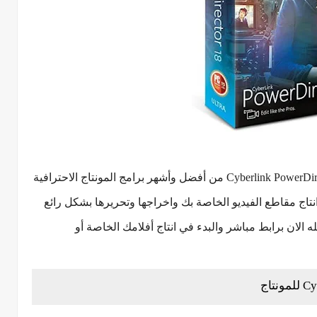
حيث يعتبر برنامج سايبر لينك باور دايركتور Cyberlink PowerDirector من أفضل وأشهر برامج المونتاج الاحترافية
 انتاج مقاطع الفيديو الخاصة بك واخراجها وتحريرها بشكل رائع
الان برابط مباشر والبدء في انتاج أفلامك الخاصة أو