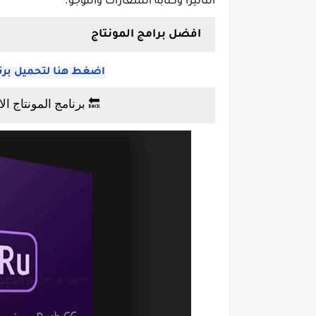
التأثيرا وكتابة الشعارات واللوجو.
افضل برامج المونتاج
اضغط هنا لتحميل برنامج erlink PowerDirector
🔙 برنامج المونتاج الاحترافي re Pro CC