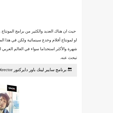
حيث ان هناك العديد والكثير من برامج المونتاج و
او لمونتاج أفلام وخدع سينمائية ولكن في هذا ال
شهرة والأكثر استخداما سواء في العالم العربي ا
تبحث عنه.
🔙 برنامج سايبر لينك باور دايركتور Cyberlink PowerDirector (أفضل برنامج احترافي للمونتاج)