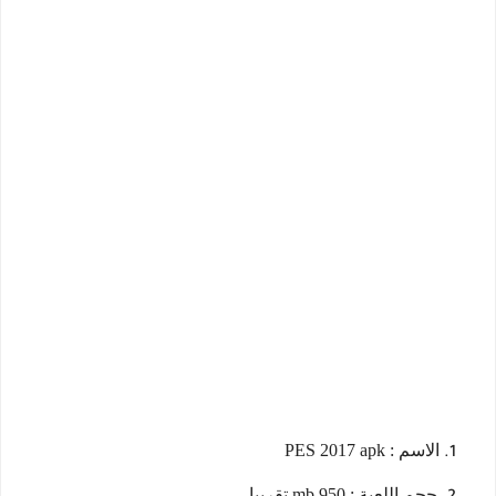
الاسم : PES 2017 apk
حجم اللعبة : 950 mb تقريبا