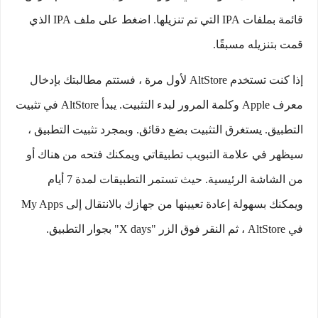
قائمة بملفات IPA التي تم تنزيلها. اضغط على ملف IPA الذي
قمت بتنزيله مسبقًا.
إذا كنت تستخدم AltStore لأول مرة ، فستتم مطالبتك بإدخال
معرف Apple وكلمة المرور لبدء التثبيت. يبدأ AltStore في تثبيت
التطبيق. يستغرق التثبيت بضع دقائق. وبمجرد تثبيت التطبيق ،
سيظهر في علامة التبويب تطبيقاتي ويمكنك فتحه من هناك أو
من الشاشة الرئيسية. حيث تستمر التطبيقات لمدة 7 أيام
ويمكنك بسهولة إعادة تعيينها من جهازك بالانتقال إلى My Apps
في AltStore ، ثم النقر فوق الزر "X days" بجوار التطبيق.