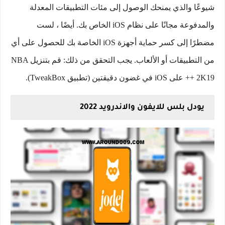
شيوعًا والذي يمنحك الوصول إلى مئات التطبيقات المعدلة
والمدفوعة مجانًا على نظام iOS الخاص بك. أيضًا ، لست
مضطرًا إلى كسر حماية أجهزة iOS الخاصة بك للحصول على أي
من التطبيقات أو الألعاب. يجب التحقق من ذلك: قم بتنزيل NBA
2K19 ++ على iOS في غضون دقيقتين (تطبيق TweakBox).
يودل بلس للايفون والاندرويد 2022