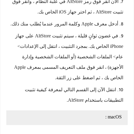
الآن انقر فوق رمز AltStore في علبة النظام ، وانقر فوق
تثبيت AltStore ، ثم اختر جهاز iOS الخاص بك.
أدخل معرف Apple وكلمة المرور عندما يُطلب منك ذلك.
في غضون ثوانٍ قليلة ، سيتم تثبيت AltStore على جهاز
iPhone الخاص بك. بمجرد التثبيت ، انتقل إلى الإعدادات>
عام> الملفات الشخصية (أو الملفات الشخصية وإدارة
الأجهزة) ، انقر فوق ملف التعريف المسمى بمعرف Apple
الخاص بك ، ثم اضغط على زر الثقة.
انتقل الآن إلى القسم التالي لمعرفة كيفية تثبيت
التطبيقات باستخدام AltStore.
macOS :