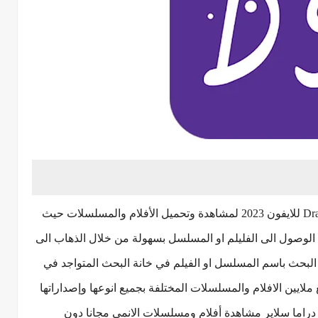
يمكنك الآن تحميل برنامج دراما سلاير Drama Slayer للايفون 2023 لمشاهدة وتحميل الأفلام والمسلسلات حيث
 الوصول الى الفليلم او المسلسل بسهولة من خلال الذهاب الى
البحث باسم المسلسل او الفيلم في خانة البحث المتواجد في
ملايين الافلام والمسلسلات المختلفة بجميع انوعها وإصداراتها
 دراما سلاير مشاهدة أفلام ومسلسلات الانمي مجانا دون