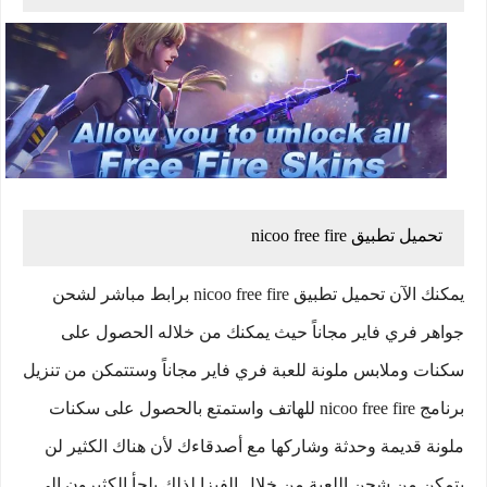
تحميل تطبيق nicoo free fire
يمكنك الآن تحميل تطبيق nicoo free fire برابط مباشر لشحن
جواهر فري فاير مجاناً حيث يمكنك من خلاله الحصول على
سكنات وملابس ملونة للعبة فري فاير مجاناً وستتمكن من تنزيل
برنامج nicoo free fire للهاتف واستمتع بالحصول على سكنات
ملونة قديمة وحدثة وشاركها مع أصدقاءك لأن هناك الكثير لن
يتمكن من شحن اللعبة من خلال الفيزا لذلك يلجأ الكثيرون الى