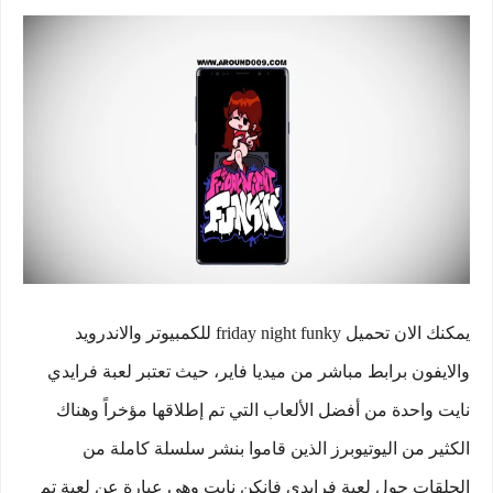
يمكنك الان تحميل friday night funky للكمبيوتر والاندرويد
والايفون برابط مباشر من ميديا فاير، حيث تعتبر لعبة فرايدي
نايت واحدة من أفضل الألعاب التي تم إطلاقها مؤخراً وهناك
الكثير من اليوتيوبرز الذين قاموا بنشر سلسلة كاملة من
الحلقات حول لعبة فرايدي فانكن نايت وهي عبارة عن لعبة تم