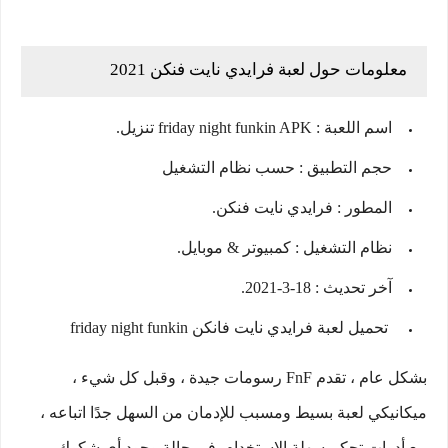
معلومات حول لعبة فرايدي نايت فنكن 2021
اسم اللعبة : friday night funkin APK تنزيل.
حجم التطبيق : حسب نظام التشغيل
المطور : فرايدي نايت فنكن.
نظام التشغيل : كمبيوتر & موبايل.
آخر تحديث : 18-3-2021.
تحميل لعبة فرايدي نايت فانكن friday night funkin
بشكل عام ، تقدم FnF رسومات جيدة ، وقبل كل شيء ،
ميكانيكي لعبة بسيط ومسبب للإدمان من السهل جدًا اتباعه ،
مع أدوات تحكم سهلة الاستخدام. في حالة وجود أي شكوك ،