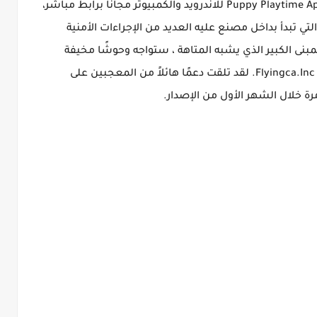
يمكنك الآن تحميل لعبة الرعب بوبي بلاي تايم Puppy Playtime Apk للاندرويد والكمبيوتر مجاناً برابط مباشر،
تي تبدأ بداخل مصنع عليه العديد من الإجراءات الأمنية
نى الكبير الذي يشبه المتاهة ، ستواجه وحوشًا مخيفة
ستحاول إبادتك. حيث تم تطوير اللعبة بواسطة Flyingca.Inc. لقد تلقت دعمًا هائلاً من المعجبين على