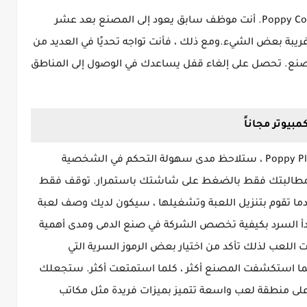
تم تعيين لعبة بوبي بلاي تايم في مصنع يسمى Poppy Co. أنت موظف سابق يعود إلى المصنع بعد عشر
ريبة بعض الشيء.ومع ذلك ، فأنت تواجه تحديًا في العديد من
نع. تحصل على إلغاء قفل يساعدك في الوصول إلى المناطق
من خلال تحميل لعبة الدمية المتوحشة Poppy Playtime ، ستلاحظ مدى سهولة التحكم في الشخصية
 مطالبتك فقط بالضغط على شاشتك باستمرار. توقف فقط
ندما تقوم بتنزيل اللعبة وتشغيلها ، سيكون لديك وصف لعبة
لفهم يرويه موظف في شركة Poppy. يبدأ السرد بكيفية تخصص الشركة في صنع الدمى ومدى أهمية
 اللعب لذلك تأكد من اختيار بعض الرموز السرية التي
ما استكشفت المصنع أكثر ، كلما استمتعت أكثر. ستجعلك
ي على منطقة لعب واسعة تتميز بميزات فريدة مثل مكاتب