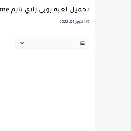
تحميل لعبة بوبي بلاي تايم puppy playtime للاندرويد والكمبيوتر مجانا
أكتوبر 04, 2022