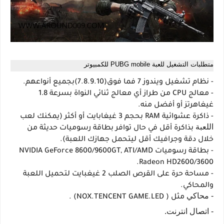
متطلبات التشغيل للعبة PUBG mobile للكمبيوتر
- نظام تشغيل
ويندوز 7 فما فوق(7.8.9.10)بجميع أنواعهم.
- معالج CPU
من طراز أي معالج ثنائي النواة بسرعة 1.8
غيغاهرتز أو أفضل منه.
- ذاكرة عشوائية RAM
بحجم 3 غيغابايت أو أكثر (يمكنك لعب
اللعبة
بذاكرة أقل في حال توافر بطاقة رسوميات حديثة من
خلال دقة وجرافيك أقل ليتحمل جهازك اللعبة).
- بطاقة رسوميات
NVIDIA GeForce 8600/9600GT, ATI/AMD
Radeon HD2600/3600.
- مساحة حرة على القرص الصلب
2 غيغبايت لتحميل اللعبة
والمحاكي.
- محاكي
مثل ( NOX.TENCENT GAME.LED) .
- اتصال انترنت.