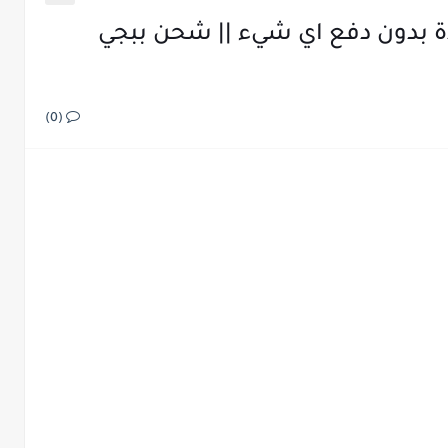
الحصول على 1000 شدة بدون دفع اي شيء || شحن ببجي
(0)