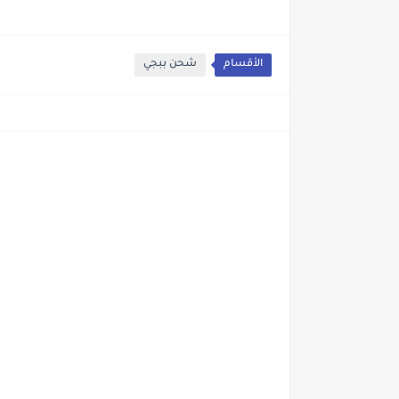
الأقسام
شحن ببجي