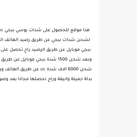
شحن 6000 الاف شدة uc عن
بدلة جميلة وانيقة وراح تحصلها مجانا بعد وصول شحنك من الشدات