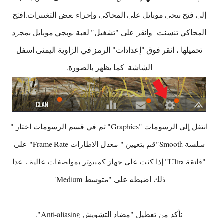
إلى فتح ببجي موبايل على المحاكي وإجراء بعض التغييرات.افتح
المحاكي تنسنت وانقر على "تشغيل" لعبة بوبجي موبايل بمجرد
تحميلها ، انقر فوق "إعدادات" الرمز في الزاوية اليمنى اسفل
الشاشة, كما يظهر بالصورة.
انتقل إلى الرسومات "Graphics" ثم في قسم الرسومات اختار "
سلسة Smooth"قم بتعيين " معدل الاطارات Frame Rate" على
"فائقة Ultra" إذا كنت على جهاز كمبيوتر بمواصفات عالية ، عدا
ذلك اضبطه على "متوسط Medium"
تأكد من تعطيل "مضاد التشويش Anti-aliasing".