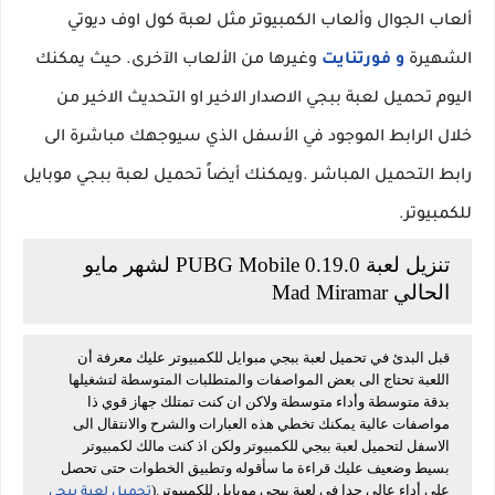
ألعاب الجوال وألعاب الكمبيوتر مثل لعبة كول اوف ديوتي
الشهيرة
و فورتنايت
وغيرها من الألعاب الآخرى. حيث يمكنك
اليوم تحميل لعبة ببجي الاصدار الاخير او التحديث الاخير من
خلال الرابط الموجود في الأسفل الذي سيوجهك مباشرة الى
رابط التحميل المباشر .ويمكنك أيضاً تحميل لعبة ببجي موبايل
للكمبيوتر.
تنزيل لعبة PUBG Mobile 0.19.0 لشهر مايو
الحالي Mad Miramar
قبل البدئ في تحميل لعبة ببجي مبوايل للكمبيوتر عليك معرفة أن
اللعبة تحتاج الى بعض المواصفات والمتطلبات المتوسطة لتشغيلها
بدقة متوسطة وأداء متوسطة ولاكن ان كنت تمتلك جهاز قوي ذا
مواصفات عالية يمكنك تخطي هذه العبارات والشرح والانتقال الى
الاسفل لتحميل لعبة ببجي للكمبيوتر ولكن اذ كنت مالك لكمبيوتر
بسيط وضعيف عليك قراءة ما سأقوله وتطبيق الخطوات حتى تحصل
على أداء عالي جدا في لعبة ببجي موبايل للكمبيوتر.(
تحميل لعبة ببجي