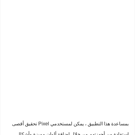
بمساعدة هذا التطبيق ، يمكن لمستخدمي Pixel تحقيق أقصى
استفادة من أجهزتهم من خلال إضافة ألوان مميزة وأشكال