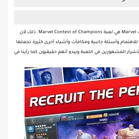
أول لعبة تتبادر إلى ذهني عندما أتحدث عن ألعاب Marvel هي لعبة Marvel Contest of Champions. ذلك لأن
لاهتمام وأسئلة جانبية ومكافآت وأشياء أخرى كثيرة تجعلها
الأشرار المشهورين في اللعبة ويبدو أنهم حقيقيون كما رأينا في