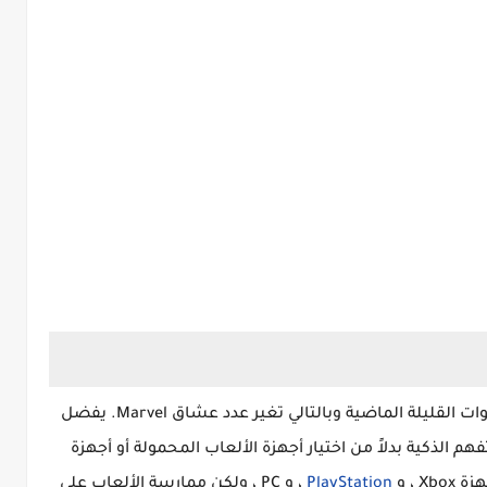
لقد تغيرت ألعاب الهواتف الذكية كثيرًا في السنوات القليلة الماضية وبالتالي تغير عدد عشاق Marvel. يفضل
لذكية بدلاً من اختيار أجهزة الألعاب المحمولة أو أجهزة
X ، و
PlayStation
، و PC ، ولكن ممارسة الألعاب على