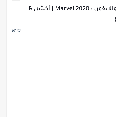
أفضل ألعاب مارفل للأندرويد والايفون : Marvel 2020 | أكشن &
(0)