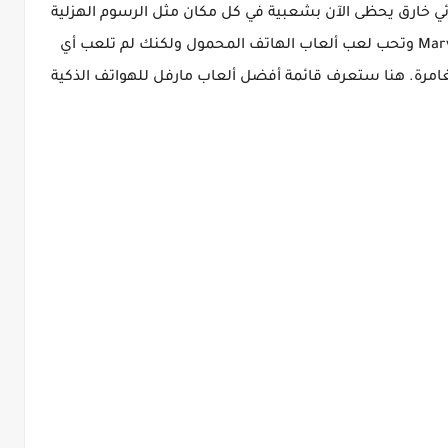
ائي خارق يحظى الآن بشعبية في كل مكان مثل الرسوم الهزلية
والأفلام والألعاب والمزيد. إذا كنت من محبي Marvel وتحب لعب ألعاب الهاتف المحمول ولكنك لم تلعب أي
مغامرة. هنا ستعرف قائمة أفضل ألعاب مارفل للهواتف الذكية