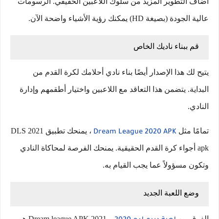
أضاف التطوير المزيد من سلوك اللاعبين الحقيقي. الرسومات
عالية الجودة (بصيغة HD) يمكنك رؤية الأشياء واضحة الآن.
قم ببناء ناديك الخاص
يتيح لك هذا الإصدار أيضًا بناء نادي أحلامك لكرة القدم من
البداية. يتضمن هذا التعاقد مع اللاعبين واختيار أطقمهم وإدارة
النادي.
تمامًا مثل
، يمنحك تطبيق DLS 2021
Dream League 2020 APK
apk أجواء كرة القدم الحقيقية. يمنحك الفرصة لمحاكاة النادي
وتكون مسؤولاً عما يجب القيام به.
وضع اللعبة الجديد
الفرق بين
و Dream league APK 2021 هو