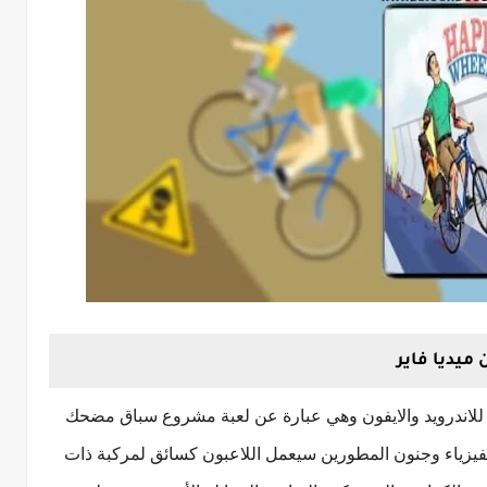
مكنك الان تحميل لعبة هابي ويلز Happy Wheel للاندرويد والايفون وهي عبارة عن لعبة مشروع سباق مضحك
فيزياء وجنون المطورين سيعمل اللاعبون كسائق لمركبة ذات