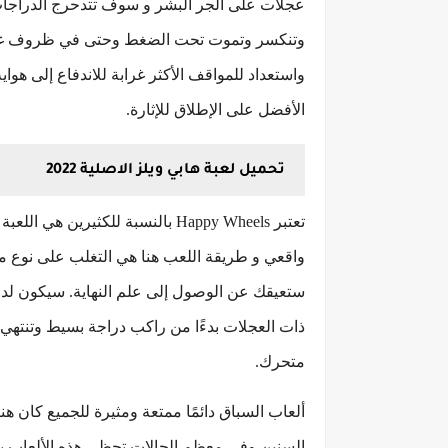
عجلات على الجر البشر و سوف تتدحرج الدراجات
وتنكسر وتموت تحت الضغط وحتى في ظروف غير س
واستعداد للمواقف الأكثر غرابة للاندفاع إلى هوا
الأفضل على الإطلاق للإثارة.
تحميل لعبة هابي ويلز الاصلية 2022
تعتبر Happy Wheels بالنسبة للكثي
واقعي و طريقة اللعب هنا هي التغلب على نوع من 
ستعيقك عن الوصول إلى علم النهاية. سيكون لد
ذات العجلات بدءًا من راكب دراجة بسيط وتنت
متحرك.
ألعاب السباق دائمًا ممتعة ومثيرة للجميع كان هن
السنين وفي معظم الحالات تحظى هذه الألعاب 