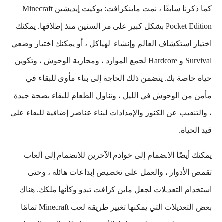
كما ذكرنا سابقًا ، نمت ماينكرافت: بوكيت إيديشين Minecraft
Pocket Edition بشكل كبير على مر السنين منذ إطلاقها. يمكنك
اختيار استكشاف العالم وإنشاء الهياكل ، أو يمكنك اختيار وضعي
Survival و Hardcore لجمع الموارد ، ومحاربة الوحوش ، وتكوين
حياة خاصة بك. يتضمن ذلك الحاجة إلى بناء مأوى للبقاء في
مأمن من الوحوش في الليل ، وتناول الطعام للبقاء بصحة جيدة
، والتنقيب عن الكنوز والإمدادات لبناء عناصر إضافية للبقاء على
قيد الحياة.
يمكنك أيضًا الانضمام إلى خوادم الآخرين للانضمام إلى ألعاب
تقمص الأدوار ، والعمل على تخصيص إبداعات هائلة ، وحتى
استخدام التعديلات لجعل ماين كرافت تبدو وكأنها ملكك. هناك
بعض التعديلات التي يمكنها تغيير طريقة لعب Minecraft تمامًا