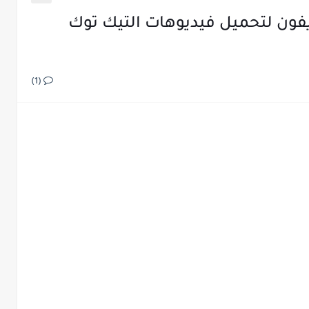
تطبيق Snaptik iOS للايفون لتحميل فيديوهات التيك توك
(1)