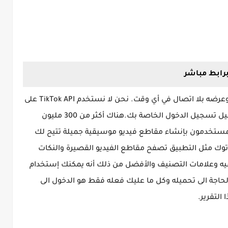
يمكنك حفظ فيديو Tik Tok في معرض الهاتف وعرضه بلا اتصال في أي وقت. نحن لا نستخدم TikTok API على
الإطلاق ، لذلك لا داعي للقلق بشأن تقديم تفاصيل تسجيل الدخول الخاصة بك.هناك أكثر من 300 مليون
مستخدمون بإنشاء مقاطع فيديو موسيقية جميلة تتيح لك
توك مثل التطبيق تصفح مقاطع الفيديو القصيرة والنكات
فيه وعلامات التصنيف والأفضل من ذلك أنه يمكنك إستخدام
الحاجة الى تحميله وكل ما عليك فعله فقط هو الدخول الى
التقرير.