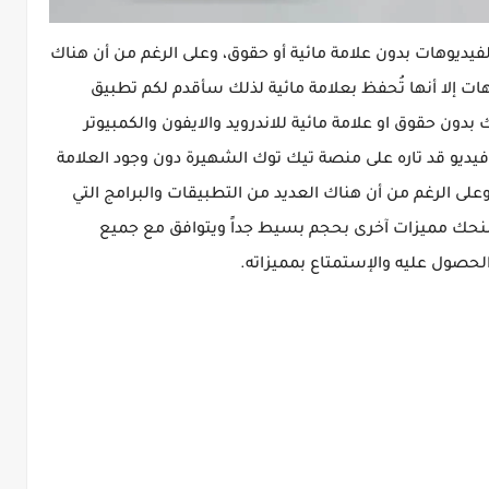
يديوهات بدون علامة مائية أو حقوق، وعلى الرغم من أن هناك
ات إلا أنها تُحفظ بعلامة مائية لذلك سأقدم لكم تطبيق
ت التيك توك بدون حقوق او علامة مائية للاندرويد والايفون والكمبيوتر
يديو قد تاره على منصة تيك توك الشهيرة دون وجود العلامة
وعلى الرغم من أن هناك العديد من التطبيقات والبرامج التي
 تلك الميزة إلا أن برنامج snap tik apk يمنحك مميزات آخرى بحجم بسيط جداً ويتوافق مع جميع
الحصول عليه والإستمتاع بمميزاته.