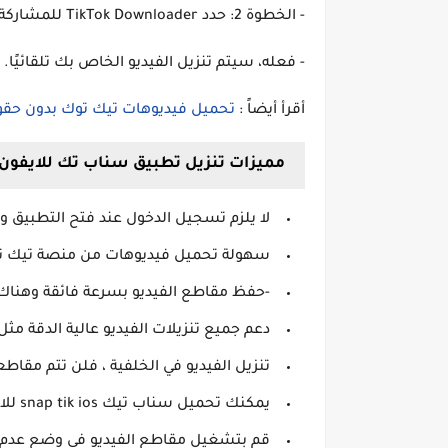
- الخطوة 2: حدد TikTok Downloader للمشاركة.
- فعله، سيتم تنزيل الفيديو الخاص بك تلقائيًا.
أقرأ أيضاً :
تحميل فيديوهات تيك توك بدون حقوق 
مميزات تنزيل تطبيق سناب تك للايفون و
لا يلزم تسجيل الدخول عند فتح التطبيق 
سهولة تحميل فيديوهات من منصة تيك توك
-حفظ مقاطع الفيديو بسرعة فائقة وهناك م
دعم جميع تنزيلات الفيديو عالية الدقة مث
تنزيل الفيديو في الخلفية ، فلن تتم مقاطع
يمكنك تحميل سناب تيك snap tik ios للايفون والايباد والاندرويد والكمبيوتر.
قم بتشغيل مقاطع الفيديو في وضع عدم ا