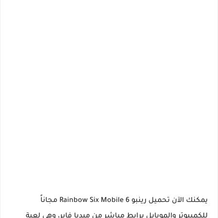
يمكنك الآن تحميل رينبو 6 Rainbow Six Mobile مجاناً
للكمبيوتر والموبايل برابط مباشر من ميديا فاير، وهي لعبة