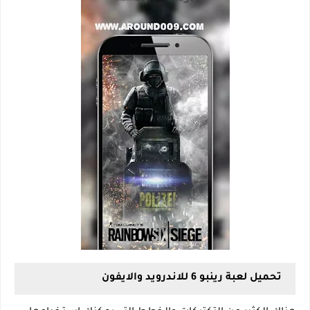
تحميل لعبة رينبو 6 للاندرويد والايفون