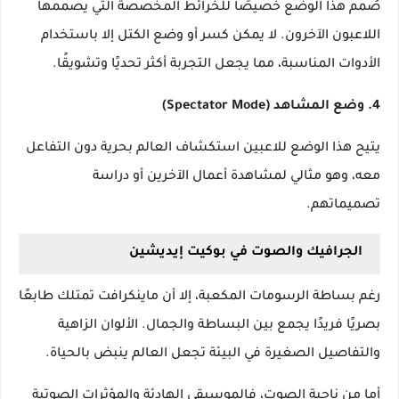
صُمم هذا الوضع خصيصًا للخرائط المخصصة التي يصممها
اللاعبون الآخرون. لا يمكن كسر أو وضع الكتل إلا باستخدام
الأدوات المناسبة، مما يجعل التجربة أكثر تحديًا وتشويقًا.
4. وضع المشاهد (Spectator Mode)
يتيح هذا الوضع للاعبين استكشاف العالم بحرية دون التفاعل
معه، وهو مثالي لمشاهدة أعمال الآخرين أو دراسة
تصميماتهم.
الجرافيك والصوت في بوكيت إيديشين
رغم بساطة الرسومات المكعبة، إلا أن ماينكرافت تمتلك طابعًا
بصريًا فريدًا يجمع بين البساطة والجمال. الألوان الزاهية
والتفاصيل الصغيرة في البيئة تجعل العالم ينبض بالحياة.
أما من ناحية الصوت، فالموسيقى الهادئة والمؤثرات الصوتية