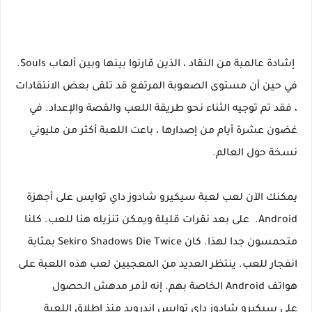
إشادة عالمية من النقاد ، الذين قارنوا بينها وبين ألعاب Souls.
في حين أن مستوى الصعوبة المرتفع قد تلقى بعض الانتقادات
، فقد تم توجيه الثناء نحو طريقة اللعب والقصة والإعداد. في
غضون عشرة أيام من إصدارها ، باعت اللعبة أكثر من مليوني
نسخة حول العالم.
يمكنك الآن لعب لعبة سيكيرو شادوز داي توايس على أجهزة
Android. على بعد نقرات قليلة ويمكن تنزيله هنا للعب. كلنا
متحمسون جدا لهذا. كان Sekiro Shadows Die Twice بمثابة
انفجار للعب. ينتظر العديد من المعجبين لعب هذه اللعبة على
هواتف Android الخاصة بهم. إنه لأمر مدهش الحصول
على سيكيرو شادوز داي توايس اندرويد منذ إطلاق اللعبة