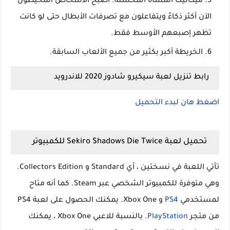
ميكانيكا المشاة المحسنة. أصبح الأشخاص المحيطون
الآن أكثر ذكاءً ويتفاعلون مع تصرفات الأبطال حتى لو كانت
تظهر إصبعهم الأوسط فقط.
الخريطة أكبر بكثير من جميع الألعاب السابقة.
رابط تنزيل لعبة سيكيرو شادوز 2020 للاندرويد
اضغط هان لبدء التحميل
تحميل لعبة Sekiro Shadows Die Twice للكمبيوتر
تأتي اللعبة في نسختين ، أي Standard و Collectors Edition.
وهي متوفرة للكمبيوتر الشخصي عبر Steam. كما أنه متاح
لمستخدمي
PS4
و Xbox One. يمكنك الحصول على لعبة PS4
من متجر
PlayStation
. بالنسبة للاعبي Xbox One ، يمكنك