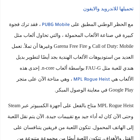
تحميلها للاندرويد والايفون
مع الحظر الوطني المطبق على
، فقد ترك فجوة
PUBG Mobile
كبيرة في صناعة الألعاب المحمولة ، والتي تحاول ألعاب مثل
Call of Duty: Mobile و Garena Free Fire وغيرها أن تملأ. تعمل
العديد من استوديوهات الألعاب الهندية بجد أيضًا لتطوير بديل
هندي للعبة مثل FAU-G بواسطة ألعاب n-core. إحدى هذه
الألعاب هي
، وهي متاحة الآن على متجر
MPL Rogue Heist
Google Play في معاينة الوصول المبكر.
MPL Rogue Heist متاح بالفعل على أجهزة الكمبيوتر عبر Steam
وحتى الآن كان له أداء جيد مع تقييمات جيدة. الآن يتم نقل اللعبة
إلى الهاتف المحمول. تتكون اللعبة من فريقين يتنافسان على
القتل والأهداف. تتكون اللعبة أيضًا من مجموعة متنوعة من