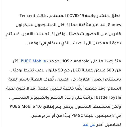
نظرًا لانتشار جائحة COVID-19 المستمر ، قالت Tencent
Games إنها غير متأكدة مما إذا كان المشجعون سيكونون
قادرين على الحضور شخصيًا ، ولكن إذا تحسنت الأمور ، فستتم
دعوة المعجبين إلى الحدث ، الذي سيقام في نوفمبر.
منذ إصدارها على Android و iOS ، جمعت
PUBG Mobile
أكثر
من 600 مليون عملية تنزيل مع 50 مليون لاعب نشط يوميًا ،
باستثناء الصين القارية. في الصين ، تُعرف اللعبة باسم "لعبة
السلام" وقد جمعت أيضًا قاعدة لاعبين مهمة. قد لا تكون لعبة
battle royale الرائدة على وحدة التحكم والكمبيوتر الشخصي ،
ولكن مجتمعها المحمول يزدهر. يتم إطلاق PUBG Mobile 1.0
في 8 سبتمبر ، تليها PMGC بدءًا من أواخر نوفمبر.
لتفاصيل أكثر
من هنا