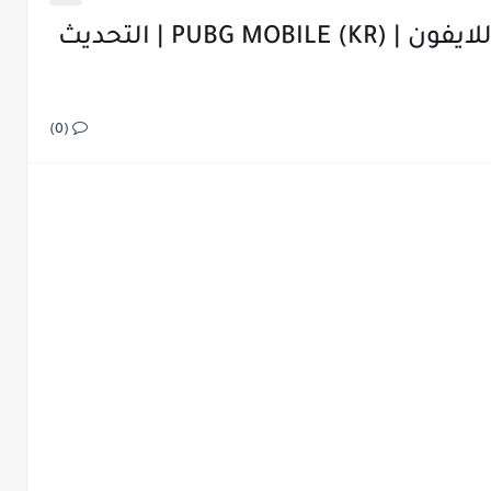
تنزيل ببجي الكورية apk + obb للايفون | (PUBG MOBILE (KR | التحديث
(0)