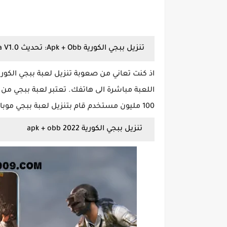
تنزيل ببجي الكورية Apk + Obb: تحديث PUBG Mobile KR: New Era V1.0
اذ كنت تعاني من صعوبة
تنزيل لعبة ببجي الكورية k
اللعبة مباشرة الى هاتفك. تعتبر لعبة ببجي من 
100 مليون مستخدم قام بتنزيل لعبة ببجي موبايل ويمكنك الان تنزيل ببجي الكورية apk + obb 32 bit.
تنزيل ببجي الكورية apk + obb 2022