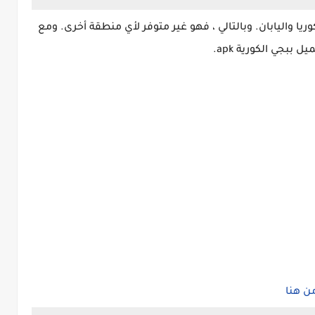
 متاح فقط في متجر Google Play في كوريا واليابان. وبالتالي ، فهو غير متوفر لأي منطقة أخرى. ومع
 ببجي الكورية apk.
ن هنا