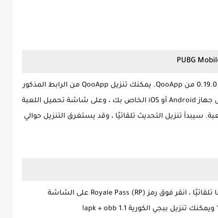
قم بتحديث اللعبة إلى أحدث إصدار لها أي إصدار 0.19.0 من QooApp. يمكنك تنزيل QooApp من الرابط المذكور
على جهاز Android أو iOS الخاص بك ، وعلى شاشة تحميل اللعبة
سيبدأ تنزيل التحديث تلقائيًا ، وقد يستغرق التنزيل حوالي
سيتم إلغاء قفل قسم RP الذي تم قفله مسبقًا تلقائيًا ، انقر فوق رمز Royale Pass (RP) على الشاشة