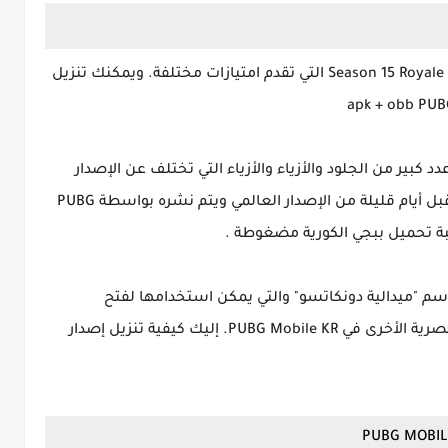
نسختين من Season 15 Royale Pass التي تقدم امتيازات مختلفة. ويمكنك تنزيل
ة الكورية من عدد كبير من الجلود والأزياء والأزياء التي تختلف عن الإصدار
العالمي. عادةً ما يكون إصدار ببجي الكورية apk قبل أيام قليلة من الإصدار العالمي ويتم نشره بواسطة PUBG
يدة تُعرف باسم "ميدالية دونكاتسو" والتي يمكن استخدامها لفتح
الصناديق الحصرية. هناك الكثير من الأحداث الحصرية الأخرى في PUBG Mobile KR. إليك كيفية تنزيل إصدار