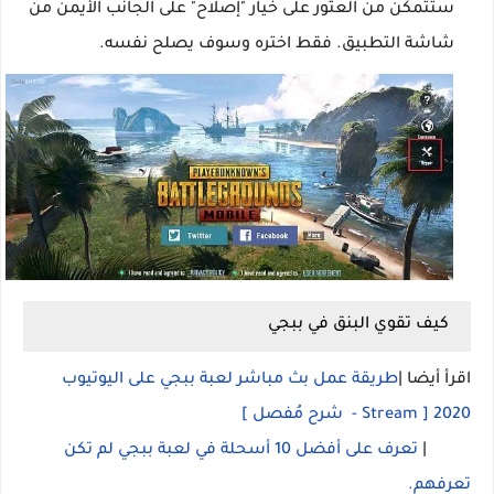
ستتمكن من العثور على خيار "إصلاح" على الجانب الأيمن من
شاشة التطبيق. فقط اختره وسوف يصلح نفسه.
كيف تقوي البنق في ببجي
اقرأ أيضا |
طريقة عمل بث مباشر لعبة ببجي على اليوتيوب
2020 [ Stream - شرح مُفصل ]
|
تعرف على أفضل 10 أسحلة في لعبة ببجي لم تكن
تعرفهم.