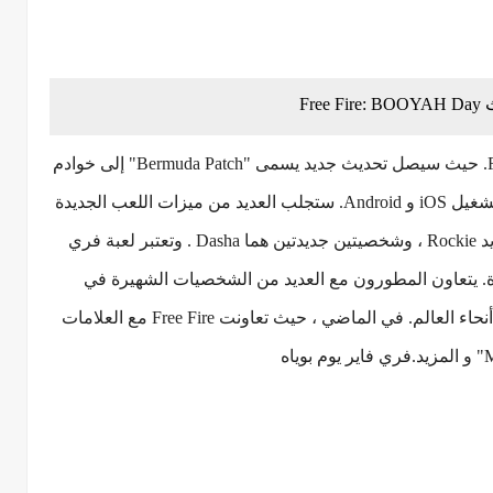
. حيث سيصل تحديث جديد يسمى "Bermuda Patch" إلى خوادم
الحية غدًا في 23 سبتمبر على نظام التشغيل iOS و Android. ستجلب العديد من ميزات اللعب الجديدة
، مثل Bermuda Remaster ، والحيوان الأليف الجديد Rockie ، وشخصيتين جديدتين هما Dasha . وتعتبر لعبة فري
ب royale المحمولة الرائدة. يتعاون المطورون مع العديد من الشخصيات الشهيرة في
جميع أنحاء العالم لزيادة وصول اللعبة إلى جميع أنحاء العالم. في الماضي ، حيث تعاونت Free Fire مع العلامات