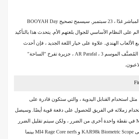
OB24 الجديد قادم إلى الخادم المباشر غدًا ، 23 سبتمبر. سيسمح تصحيح BOOYAH Day
B الأكثر شهرة في العالم على النظام الأساسي للجوال بلغتهم الأم. يتحدث هذا بالتأكيد
توطين اللعبة لمجتمع الألعاب الهندي. علاوة على خيار اللغة الجديد ، فإن أحدث
إصدار من Free Fire يقدم أيضًا لعبة Clash Squad المُصنَّف الموسم 3 ، AR Parafal ، جزيرة تفرخ "الساحة"
اعبون.
مثل استخدام القنابل اليدوية ، والتي ستكون قادرة على
تخدام زملائه في الفريق للحصول على دفعة قوية أيضًا. وسيصل
تغيير التوازن إلى أربعة أسلحة. سوف يتسبب MI4 في نقطة واحدة أخرى من الضرر ، ولكن سيتم تقليل الضرر
الأدنى بمقدار خمس نقاط ، من 30 إلى 25. سيتلقى KAR98k Biometric Scope و MI4 Rage Core nerfs بينما