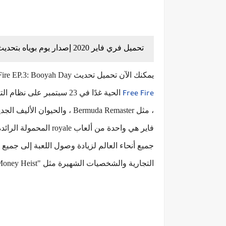
تحميل فري فاير 2020 إصدار يوم بوياه بتحديث Free Fire: BOOYAH Day
يمكنك الآن تحميل تحديث Fire EP.3: Booyah Day
Free Fire
فاير هي واحدة من ألعا
التجارية والشخصيات الشهيرة مثل "Money Heist" و المزيد.فري فاير يوم بوياه