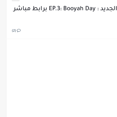
تحميل تحديث فري فاير OB24 الجديد : EP.3: Booyah Day برابط مباشر
(2)