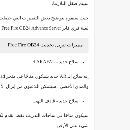
سيتم صقل البلازما.
حيث سنقوم بتوضيح بعض التغييرات التي حصل
لعبة فري فاير Free Fire OB24 Advance Server برابط مباشر للاندرويد والايفون apk-obb.
مميزات تنزيل تحديث Free Fire OB24
سلاح جديد - PARAFAL:
والمدى الأقصى ، سيتمكن اللاعبون من إنزال ال
سلاح جديد - قاذف اللهب:
سيكون متاحًا في ساحات التدريب فقط. نقدم لك
شيء على الأرض