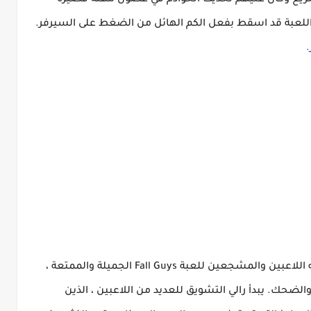
لسريع وكان عليهم تحديث الخوادم في غضون مهلة قصيرة
اللعبة قد اسقط بفعل الكم الهائل من الضغط على السيرفر.
.
للكمبيوتر هو تطبيق يوجه اللاعبين والمشجعين للعبة Fall Guys الجميلة والممتعة ،
لضحك. يبدأ رالي التشويق للعديد من اللاعبين ، الذين