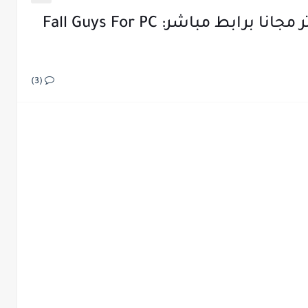
تحميل لعبة fall guys للكمبيوتر مجانا برابط مباشر: Fall Guys For PC
(3)