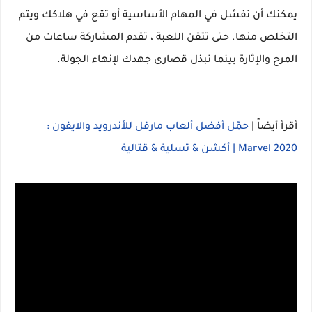
يمكنك أن تفشل في المهام الأساسية أو تقع في هلاكك ويتم
التخلص منها. حتى تتقن اللعبة ، تقدم المشاركة ساعات من
المرح والإثارة بينما تبذل قصارى جهدك لإنهاء الجولة.
أقرأ أيضاً |
حمّل أفضل ألعاب مارفل للأندرويد والايفون :
Marvel 2020 | أكشن & تسلية & قتالية