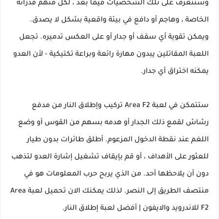
وستتعرف على تلك الشخصيات فيما بعد ، لكل منهم قدراته
الخاصة ، وهاجم أو دافع في بيئة واقعية بشكل لا يصدق.
ويمكن تقوية أي سقف أو جدار أو على العكس تدميره. تجعل
اللعبة المقاتلين يبدون مهارة رائعة وبراعة تكتيكية - لأن العدو
يمكنه اختراق أي جدار.
ستتمكن في لعبة Area F2 تركيب وإطلاق النار من مدفع
رشاش لقمع ذلك الجدار أو هدمه بسهم من القوس أو وضع
اللغم عند نقطة الدخول المزعوم. أطلق طائرات بدون طيار
للعثور على الأهداف ، أو قم بإيقاف تشغيل إشارة العدو لتذهب
دون أن يلاحظها أحد. من الذي يربح حرب المعلومات هو في
منتصف الطريق إلى النصر. لذلك يمكنك الان تحميل لعبة Area
F2 للاندرويد والايفون | أفضل لعبة إطلاق النار.