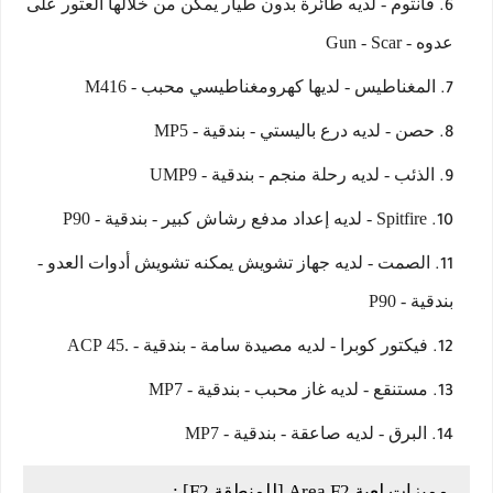
فانتوم - لديه طائرة بدون طيار يمكن من خلالها العثور على
عدوه - Gun - Scar
المغناطيس - لديها كهرومغناطيسي محبب - M416
حصن - لديه درع باليستي - بندقية - MP5
الذئب - لديه رحلة منجم - بندقية - UMP9
Spitfire - لديه إعداد مدفع رشاش كبير - بندقية - P90
الصمت - لديه جهاز تشويش يمكنه تشويش أدوات العدو -
بندقية - P90
فيكتور كوبرا - لديه مصيدة سامة - بندقية - .45 ACP
مستنقع - لديه غاز محبب - بندقية - MP7
البرق - لديه صاعقة - بندقية - MP7
مميزات لعبة Area F2 [للمنطقة F2] :