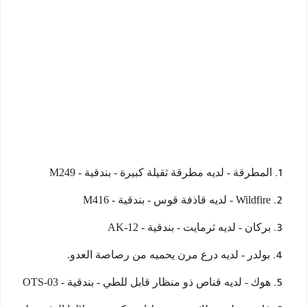
المطرقة - لديه مطرقة ثقيلة كبيرة - بندقية - M249
Wildfire - لديه قاذفة قوس - بندقية - M416
بركان - لديه ثرمايت - بندقية - AK-12
بولدر - لديه درع مرن يحميه من رصاصة العدو.
هوك - لديه قناص ذو منظار قابل للطي - بندقية - OTS-03