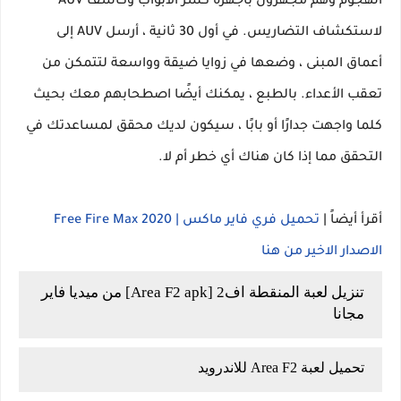
الهجوم وهم مجهزون بأجهزة كسر الأبواب وكاشف AUV
لاستكشاف التضاريس. في أول 30 ثانية ، أرسل AUV إلى
أعماق المبنى ، وضعها في زوايا ضيقة وواسعة لتتمكن من
تعقب الأعداء. بالطبع ، يمكنك أيضًا اصطحابهم معك بحيث
كلما واجهت جدارًا أو بابًا ، سيكون لديك محقق لمساعدتك في
التحقق مما إذا كان هناك أي خطر أم لا.
أقرأ أيضاً |
تحميل فري فاير ماكس | Free Fire Max 2020
الاصدار الاخير من هنا
تنزيل لعبة المنقطة اف2 [Area F2 apk] من ميديا فاير
مجانا
تحميل لعبة Area F2 للاندرويد