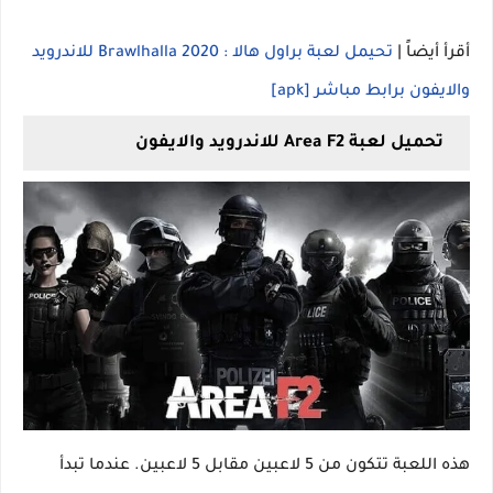
أقرأ أيضاً |
تحيمل لعبة براول هالا : Brawlhalla 2020 للاندرويد
والايفون برابط مباشر [apk]
تحميل لعبة Area F2 للاندرويد والايفون
هذه اللعبة تتكون من 5 لاعبين مقابل 5 لاعبين. عندما تبدأ