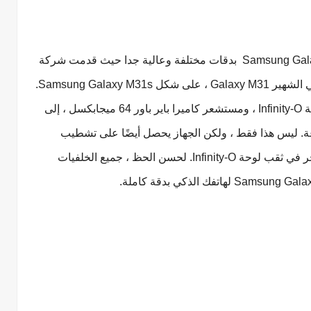
قدمت شركة
Samsung للتو النسخة المطورة من هاتفها الذكي الشهير Galaxy M31 ، على شكل Samsung Galaxy M31s.
بدأ الجهاز الجديد الجزء المتوسط ​​المدى مع شاشة Infinity-O ، ومستشعر كاميرا باير باور 64 ميجابكسل ، إلى
ي أمبير في الساعة. ليس هذا فقط ، ولكن الجهاز يحصل أيضًا على تشطيب
متدرج على الظهر وخلفيات مدمجة جديدة للتفاخر في ثقب لوحة Infinity-O. لحسن الحظ ، جميع الخلفيات