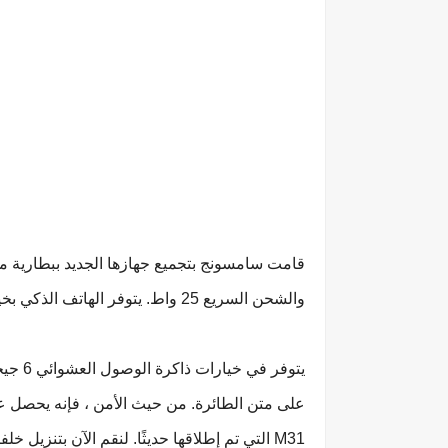
والشحن السريع 25 واط. يتوفر الهاتف الذكي بخيارات ألوان Ocean Blue و Space Black و Red.
M31 التي تم إطلاقها حديثًا. لنقم الآن بتنزيل خلفيات Samsung Galaxy M31s.