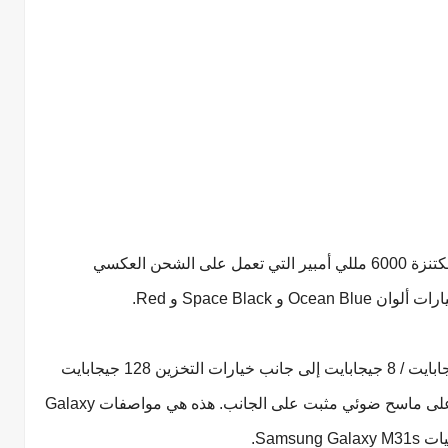
قامت سامسونج بتجميع جهازها الجديد ببطارية مكتنزة 6000 مللي أمبير التي تعمل على الشحن العكسي
يتوفر في خيارات ذاكرة الوصول العشوائي 6 جيجابايت / 8 جيجابايت إلى جانب خيارات التخزين 128 جيجابايت
على متن الطائرة. من حيث الأمن ، فإنه يحصل على ماسح ضوئي مثبت على الجانب. هذه هي مواصفات Galaxy