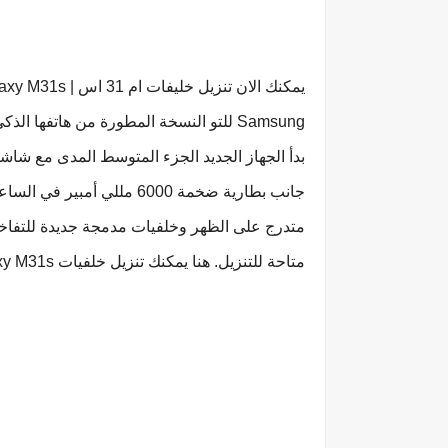
يمكنك الان تنزيل خليفات ام 31 اس | Samsung Galaxy M31s بدقات مختلفة وعالية جدا حيث
جانب بطارية ضخمة 6000 ملل
متاحة للتنزيل. هنا يمكنك تنزيل خلفيات Samsung Galaxy M31s لهاتفك الذكي بدقة كاملة.