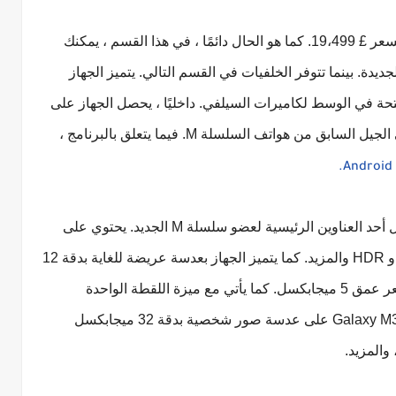
M31s رسميًا في الهند بسعر £ 19،499. كما هو الحال دائمًا ، في هذا القسم ، يمكنك
حقق من تفاصيل ومواصفات Galaxy M31s الجديدة. بينما تتوفر الخلفيات في القسم التالي. يتميز الجهاز
FHD مقاس 6.5 بوصة مع فتحة في الوسط لكاميرات السيلفي. داخليًا ، يحصل الجهاز على
نفس Exynos 9611 SoC ، والذي كان متاحًا في الجيل السابق من هواتف السلسلة M. فيما يتعلق بالبرنامج ،
Android 
يعد إعداد كاميرا QuadBayer بدقة 64 ميجابكسل أحد العناوين الرئيسية لعضو سلسلة M الجديد. يحتوي على
فتحة f / 1.8 وحجم 0.8 ميكرون بكسل و PDAF و HDR والمزيد. كما يتميز الجهاز بعدسة عريضة للغاية بدقة 12
ميجابكسل وكاميرا ماكرو 5 ميجابكسل ومستشعر عمق 5 ميجابكسل. كما يأتي مع ميزة اللقطة الواحدة
المتوقعة. على الجانب الأمامي ، يحتوي جهاز Galaxy M31s على عدسة صور شخصية بدقة 32 ميجابكسل